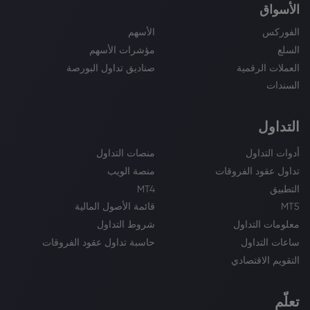
الأسواق
الفوركس
الأسهم
السلع
مؤشرات الأسهم
العملات الرقمية
صناديق تداول البورصة
السندات
التداول
أدوات التداول
منصات التداول
تداول عقود الفروقات
منصة الويب
التطبيق
MT4
MT5
قائمة الأصول المالية
معلومات التداول
شروط التداول
ساعات التداول
حاسبة تداول عقود الفروقات
التقويم الاقتصادي
تعلّم