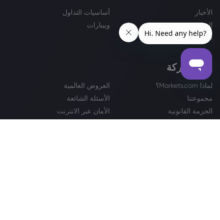
الأخبار
أساسيات التداول
المسرد
ويبنارات
المركز التعليمي
عن الشركة
لماذا Markets.com؟
العروض العالمية
مجموعتنا
الأسئلة الشائعة
الحزمة القانونية
الأمان عبر الانترنت
الشكاوى
تواصل مع فريق الدعم
مركز المساعدة
Sitemap
كشف ملفات الارتباط
الجوائز والأخبار الإعلامية
عرض ترويجي
رمضان مبارك
مركز المكافآت
marketsClub
مكافأة ترحيبية