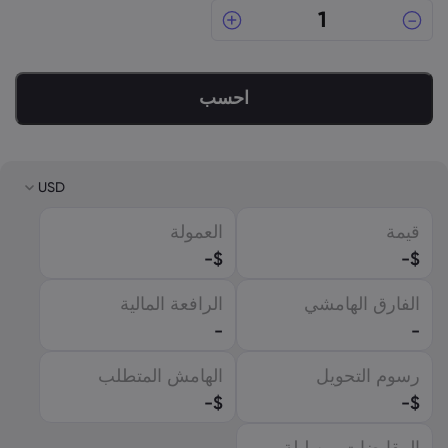
احسب
USD
قيمة
العمولة
USD
-
$
-
$
EUR
الفارق الهامشي
الرافعة المالية
GBP
-
-
CAD
رسوم التحويل
الهامش المتطلب
AUD
-
$
-
$
CHF
المقايضات بين ليلة