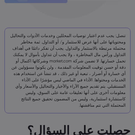
تنصل: يجب عدم اعتبار توصيات المحللين وخدمات الأدوات والتحاليل
ومحتوياتها على أنها عرض للاستثمار و/ أو التداول. ثمة مخاطر
محتملة مرتبطة بالاستثمار والتداول. يجب أن تفكر دائمًا في أهداف
التداول ورأس مال المخاطرة ، ولا يجب أن تتداول بأموال لا يمكنك
تحمل خسارتها. لا تضمن شركة market.com وشركائها اكتمال أو
دقة أو حسن توقيت المعلومات المقدمة ، ولن يكونوا مسؤولين عن
أي خسارة أو أضرار ، تبعية أو غير ذلك ، قد تنشأ عن استخدام هذه
الخدمات ومحتواها. الأداء في الماضي ليس مؤشرًا على الأداء
المستقبلي. يتم تقديم جميع الآراء والأخبار والتحاليل والأسعار وأي
معلومات أخرى على أنها تعليقات عامة على السوق، وليس
كاستشارة استثمارية، وليس من المضمون تحقيق جميع النتائج
المحتملة التي تتم مناقشتها.
حصلت على السؤال؟