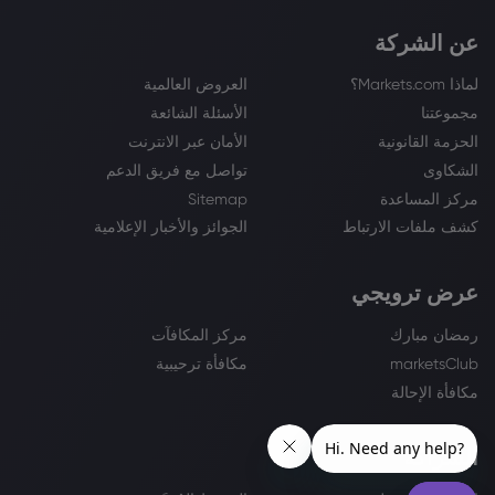
عن الشركة
لماذا Markets.com؟
العروض العالمية
مجموعتنا
الأسئلة الشائعة
الحزمة القانونية
الأمان عبر الانترنت
الشكاوى
تواصل مع فريق الدعم
مركز المساعدة
Sitemap
كشف ملفات الارتباط
الجوائز والأخبار الإعلامية
عرض ترويجي
رمضان مبارك
مركز المكافآت
marketsClub
مكافأة ترحيبية
مكافأة الإحالة
الشراكة