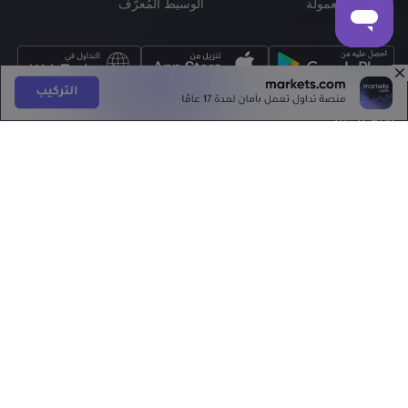
التسويق بالعمولة
الوسيط المُعرَّف
الاتصال بنا
+12845680155
support@markets.com
تابعنا على
الحزمة القانونية
سياسة ملفات تعريف الارتباط
الأمان عبر الإنترنت
سياسة الخصوصية
أساليب الدفع