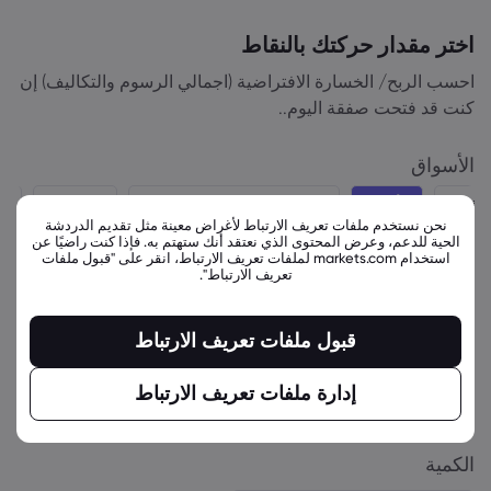
اختر مقدار حركتك بالنقاط
احسب الربح/ الخسارة الافتراضية (اجمالي الرسوم والتكاليف) إن
كنت قد فتحت صفقة اليوم..
الأسواق
لمؤشر
الأسهم
صناديق الاستثمار المتداولة
السندات
ال
نحن نستخدم ملفات تعريف الارتباط لأغراض معينة مثل تقديم الدردشة
الحية للدعم، وعرض المحتوى الذي نعتقد أنك ستهتم به. فإذا كنت راضيًا عن
استخدام markets.com لملفات تعريف الارتباط، انقر على "قبول ملفات
الأداة المالية
تعريف الارتباط".
Apple
قبول ملفات تعريف الارتباط
الاتجاه
إدارة ملفات تعريف الارتباط
البيع
شراء
الكمية