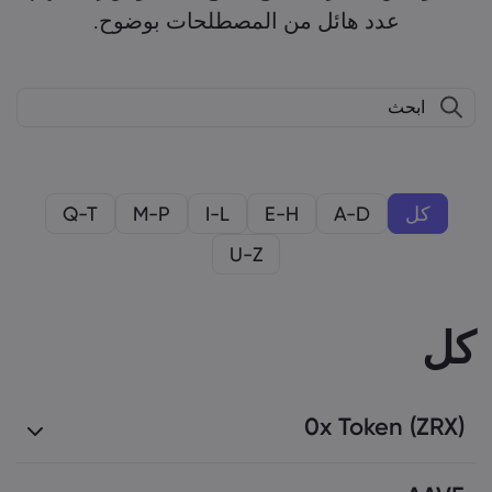
عدد هائل من المصطلحات بوضوح.
كل
A-D
E-H
I-L
M-P
Q-T
U-Z
كل
0x Token (ZRX)