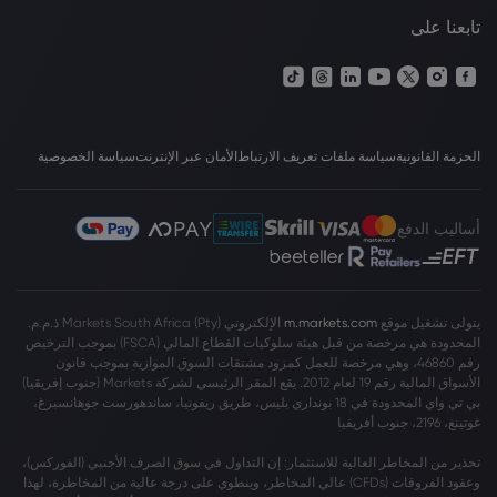
تابعنا على
الحزمة القانونية
سياسة ملفات تعريف الارتباط
الأمان عبر الإنترنت
سياسة الخصوصية
أساليب الدفع
يتولى تشغيل موقع
m.markets.com
الإلكتروني Markets South Africa (Pty) ذ.م.م.
المحدودة هي مرخصة من قبل هيئة سلوكيات القطاع المالي (FSCA) بموجب الترخيص
رقم 46860، وهي مرخصة للعمل كمزود مشتقات السوق الموازية بموجب قانون
الأسواق المالية رقم 19 لعام 2012. يقع المقر الرئيسي لشركة Markets (جنوب إفريقيا)
بي تي واي المحدودة في 18 بونداري بليس، طريق ريفونيا، ساندهورست جوهانسبرغ،
غوتينغ، 2196، جنوب أفريقيا
تحذير من المخاطر العالية للاستثمار: إن التداول في سوق الصرف الأجنبي (الفوركس)،
وعقود الفروقات (CFDs) عالي المخاطر، وينطوي على درجة عالية من المخاطرة، لهذا