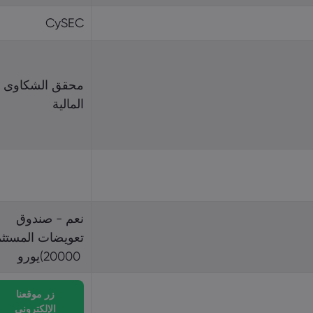
CySEC
(20000 ‎يورو‎
زر موقعنا
الإلكتروني