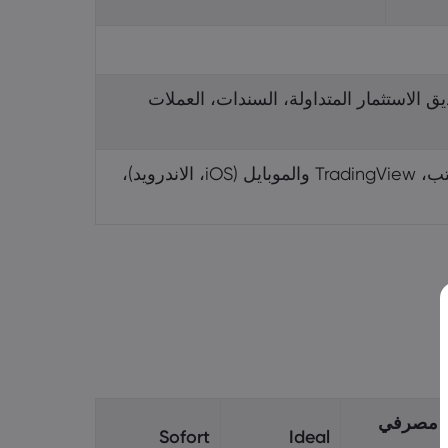
الاستثمار المتداولة، السندات، العملات
منصتي تداول markets.com ترايدر & /4MT5 متاحتان على سطح المكتب، TradingView والموبايل (iOS، الاندرويد)،
ل مصرفي
Sofort
Ideal