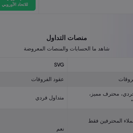
للاتحاد الأوروبي
منصات التداول
شاهد‎ ‎ما‎ ‎الحسابات‎ ‎والمنصات‎ ‎المعروضة
SVG
روقات
عقود الفروقات
ردي، محترف مميز،
متداول فردي
عملاء المحترفين فقط
نعم