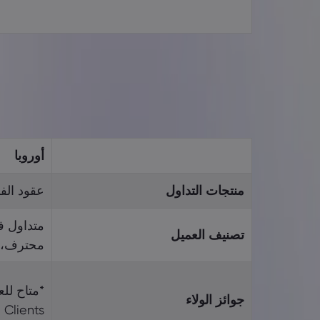
أوروبا
منتجات‎ ‎التداول
عقود الف
متداول ف
تصنيف العميل
محترف،*
*متاح لل
جوائز الولاء
Clients