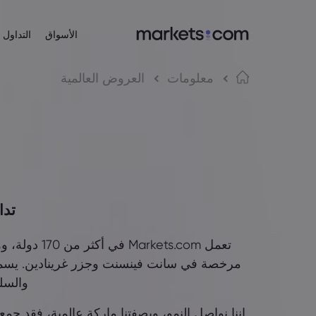
الأسواق
التداول
عن Markets.com
منصات التداول
المنتجات
لغة
معلومات
العروض العالمية
منصة الويب
لماذا Markets.com؟
English
English
الأسهم
English (EU)
English (Global)
التطبيق
العروض العالمية
Español
Deutsch
مؤشرات الأسهم
MT4
مجموعتنا
Spanish (Latam)
German
العربية
Nederlands
MT5
الجوائز والأخبار الإعلامية
صناديق تداول ال
Arabic
Dutch
简体中文
繁體中文
Simplified Chinese
Traditional Chinese
한국어
Bahasa Indonesia
Korean
Indonesian
تداول
مرخصة في سانت فينسنت وجزر غرينادين. يسمح ل
والسل
إننا نواصل النمو، وبصفتنا ماركة عالمية، فقد جم