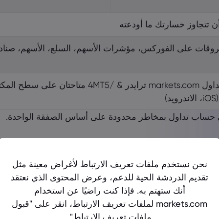
أن تتجاوز خسارتك ما أودعته
روقات على الفوركس، مؤشرات الأسهم، السلع، الأسهم، صناديق 
د)
 على حساب تداول بمخاطر محدودة على أساس الصفقة الواحدة.
الإيداعات & السحوبات
نحن نستخدم ملفات تعريف الارتباط لأغراض معينة مثل
تقديم الدردشة الحية للدعم، وعرض المحتوى الذي نعتقد
ضمان إيداعات وسحوبات سريعة وآمنة ومأمونة
أنك ستهتم به. فإذا كنت راضيًا عن استخدام
markets.com لملفات تعريف الارتباط، انقر على "قبول
تحوي
ائتمان
Skrill/Neteller
PayPal
ملفات تعريف الارتباط".