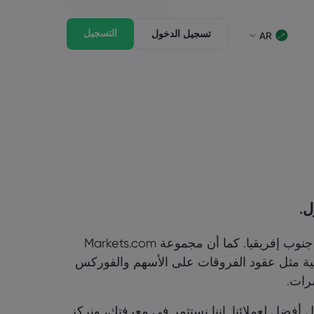
التسجيل
تسجيل الدخول
AR
جيل الخروج
الحزمة القانونية
وق
لحزمة القانونية
English
English
English (St. Vincent)
English (ZA)
Italiano
Dansk
Italian
Danish
ภาษาไทย
Bahasa Melayu
Thai
Malay
Português
हिन्दी
Portuguese
Hindi
تعمل Markets.com في أكثر من 170 دولة، وهي مرخصة من قبل هيئة سلوكيات القطاع المالي (FSCA) في جنوب إفريقيا. كما أن مجموعة Markets.com
بية مثل عقود الفروقات على الأسهم والفوركس
رات.
ل أفضل لعملائنا. إننا نستثمر في معرفتك، ونركز