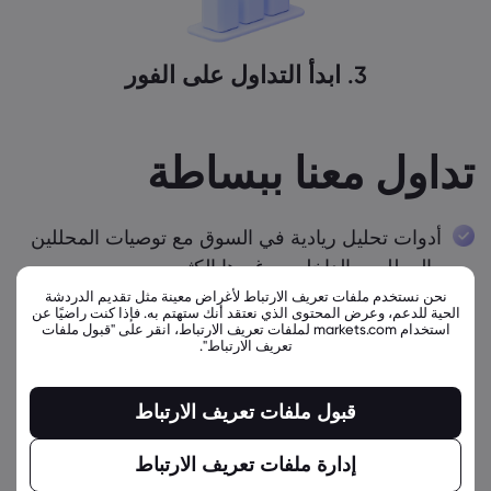
3. ابدأ التداول على الفور
تداول معنا ببساطة
أدوات تحليل ريادية في السوق مع توصيات المحللين
والمطلعين الداخليين وغيرها الكثير
نحن نستخدم ملفات تعريف الارتباط لأغراض معينة مثل تقديم الدردشة
شاهد نصائح خبرائنا على XRay مع عدة برامج في
الحية للدعم، وعرض المحتوى الذي نعتقد أنك ستهتم به. فإذا كنت راضيًا عن
استخدام markets.com لملفات تعريف الارتباط، انقر على "قبول ملفات
اليوم
تعريف الارتباط".
الأخبار والتحاليل مع البث المباشر للتحديثات المحرّكة
قبول ملفات تعريف الارتباط
للسوق
أدوات تخطيط بياني من المستوى المحترف مع عرض
إدارة ملفات تعريف الارتباط