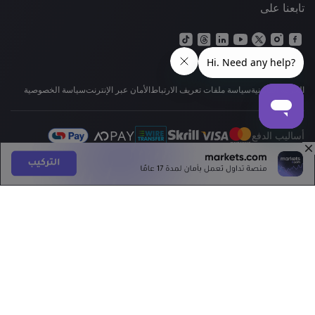
تابعنا على
الحزمة القانونية
سياسة ملفات تعريف الارتباط
الأمان عبر الإنترنت
سياسة الخصوصية
أساليب الدفع
يتولى تشغيل موقع
m.markets.com
الإلكتروني Markets South Africa (Pty) ذ.م.م.
المحدودة هي مرخصة من قبل هيئة سلوكيات القطاع المالي (FSCA) بموجب الترخيص
رقم 46860، وهي مرخصة للعمل كمزود مشتقات السوق الموازية بموجب قانون
الأسواق المالية رقم 19 لعام 2012. يقع المقر الرئيسي لشركة Markets (جنوب إفريقيا)
بي تي واي المحدودة في 18 بونداري بليس، طريق ريفونيا، ساندهورست جوهانسبرغ،
غوتينغ، 2196، جنوب أفريقيا
تحذير من المخاطر العالية للاستثمار: إن التداول في سوق الصرف الأجنبي (الفوركس)،
وعقود الفروقات (CFDs) عالي المخاطر، وينطوي على درجة عالية من المخاطرة، لهذا
قد لا يكون ملائمًا لكل المستثمرين. قد تتعرض لخسارة جزء من رأس مالك أو كله،