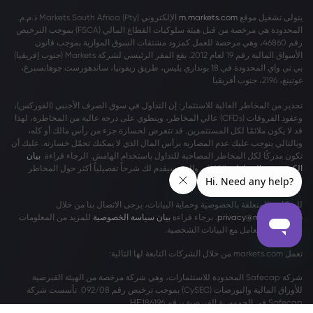
يتولى تشغيل موقع
m.markets.com
الإلكتروني Markets South Africa (Pty) ذ.م.م.
المحدودة هي مرخصة من قبل هيئة سلوكيات القطاع المالي (FSCA) بموجب الترخيص
رقم 46860، وهي مرخصة للعمل كمزود مشتقات السوق الموازية بموجب قانون
الأسواق المالية رقم 19 لعام 2012. يقع المقر الرئيسي لشركة Markets (جنوب إفريقيا)
بي تي واي المحدودة في 18 بونداري بليس، طريق ريفونيا، ساندهورست جوهانسبرغ،
غوتينغ، 2196، جنوب أفريقيا
تحذير من المخاطر العالية للاستثمار: إن التداول في سوق الصرف الأجنبي (الفوركس)،
وعقود الفروقات (CFDs) عالي المخاطر، وينطوي على درجة عالية من المخاطرة، لهذا
قد لا يكون ملائمًا لكل المستثمرين. قد تتعرض لخسارة جزء من رأس مالك أو كله،
وبالتالي يتوجب عليك عدم المضاربة برأس المال الذي لا يمكنك تحمّل خسارته. عليك أن
تكون مدركًا لكل المخاطر المصاحبة للتداول باستخدام الهامش. الرجاء قراءة
بيان
الكشف عن المخاطر
بالكامل، والذي سيقدم لك شرحاً تفصيلياً أكثر حول المخاطر
المشمولة.
للشكاوى المتعلقة بالخصوصية وحماية البيانات، يرجى الاتصال بنا من خلال
privacy@markets.com
. برجاء قراءة
بيان سياسة الخصوصية
للمزيد من المعلومات
حول كيفية التعامل مع البيانات الشخصية.
تعمل markets.com من خلال الشركات التابعة لها التالية:
شركة Safecap المحدودة للاستثمارات، وهي شركة مرخصة من الهيئة القبرصية
للأوراق المالية والبورصات (CySEC) بموجب ترخيص رقم 092/08. تأسست شركة
Safecap في الجمهورية القبرصية برقم ΗΕ186196.