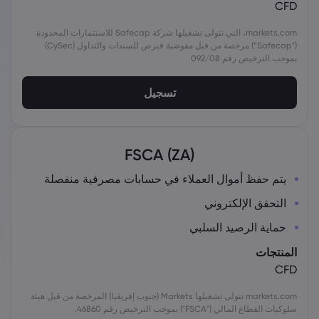
CFD
markets.com، التي تتولى تشغيلها شركة Safecap للاستثمارات المحدودة
("Safecap”) مرخصة من قبل مفوضية قبرص للسندات والتداول (CySec)
بموجب الترخيص رقم 092/08
تسجيل
FSCA (ZA)
يتم حفظ أموال العملاء في حسابات مصرفية منفصلة
التحقق الإلكتروني
حماية الرصيد السلبي
المنتجات
CFD
markets.com تتولى تشغيلها Markets (جنوب إفريقيا) المرخصة من قبل هيئة
سلوكيات القطاع المالي ("FSCA") بموجب الترخيص رقم 46860.