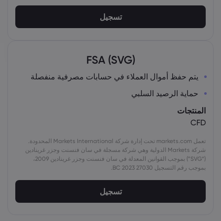
تسجيل
FSA (SVG)
يتم حفظ أموال العملاء في حسابات مصرفية منفصلة
حماية الرصيد السلبي
المنتجات
CFD
تعمل markets.com تحت إدارة شركة Markets International المحدودة.
شركة Markets الدولية وهي شركة مسجلة في سان فنسنت وجزر غرينادين
(“SVG”) بموجب القوانين المعدلة في سان فنسنت وجزر غرينادين 2009،
بموجب رقم التسجيل 27030 BC 2023.
تسجيل