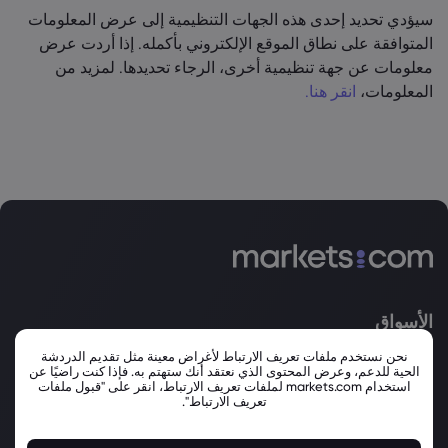
سيؤدي تحديد إحدى هذه الجهات التنظيمية إلى عرض المعلومات
المتوافقة على نطاق الموقع الإلكتروني بأكمله. إذا أردت عرض
معلومات عن جهة تنظيمية أخرى، الرجاء تحديدها. لمزيد من
المعلومات،
انقر هنا.
الأسواق
الفوركس
الأسهم
نحن نستخدم ملفات تعريف الارتباط لأغراض معينة مثل تقديم الدردشة
الحية للدعم، وعرض المحتوى الذي نعتقد أنك ستهتم به. فإذا كنت راضيًا عن
السلع
مؤشرات الأسهم
استخدام markets.com لملفات تعريف الارتباط، انقر على "قبول ملفات
تعريف الارتباط".
العملات الرقمية
صناديق تداول البورصة
السندات