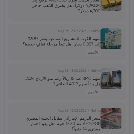
أسعار الذهب اليوم: XAU/USD يرتفع إلى
الاصطناعي استدامة الدورة؟
4,293.24 دولاراً.. هل يخترق الذهب حاجز
4,300 دولار؟
فاطمة
2026 Jun 13, 00:00
رئيس الاحتياطي الفيدرالي الجديد: نحو إعادة
2026 Aug 06, 16:02
Salma
تشكيل التواصل والتحكم في التوقعات
سهم الكوت للمشاريع الصناعية يقفز 9.87%
إلى 0.857 دينار.. هل تبدأ مرحلة تعافٍ جديدة؟
الأسهم
محمد
2026 Jun 13, 00:00
جولدمان ساكس يخفض توقعات أسعار النفط
لعام 2027 وسط تغيرات في العرض والطلب
2026 Aug 06, 16:02
Salma
سهم SMC عند 15 ريالاً رغم نمو الأرباح 24%..
هل يبدأ سهم 4019 التعافي؟
علي
2026 Jun 13, 00:00
الأسهم
تقلبات سوق الأسهم الأمريكية: تحولات
وتوقعات المستثمرين
2026 Aug 06, 16:02
Salma
سعر الدرهم الإماراتي مقابل الجنيه المصري
AED/EGP عند 13.53 جنيه.. هل يعيد اختبار
مستوى 14 جنيهاً؟