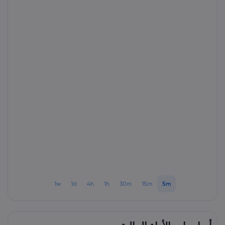
1w
1d
4h
1h
30m
15m
5m