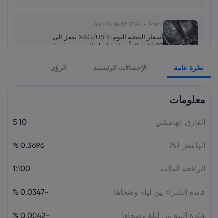
2026 Aug 06, 16:02
Salma
أسعار الفضة اليوم: XAG/USD يقفز إلى
64.07 دولاراً.. هل تواصل الفضة صعودها نحو
65 دولاراً؟
نظرة عامة
الإحصائات الرئيسية
الرؤى
السلع
معلومات
2026 Aug 05, 16:03
Salma
سهم سابك للمغذيات عند 121.30 ريال.. هل
تدعمه التوزيعات بعد تراجع الأرباح 64%؟
الفارق الهامشي
5.10
الأسهم
الهامش (%)
0.3696 %
2026 Aug 05, 16:02
Salma
الرافعة المالية
1:100
سعر اليورو مقابل الليرة التركية اليوم:
EUR/TRY قرب 55.05 ليرة.. هل يتجاوز 56؟
فائدة الشراء بين ليلة وضحاها
-0.0347 %
فائدة البيع بين ليلة وضحاها
-0.0042 %
2026 Aug 05, 16:02
Salma