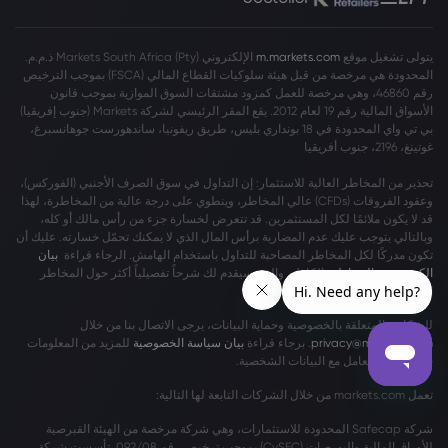
يتولى تشغيل موقع
m.markets.com
الإلكتروني Markets South Africa (Pty) ذ.م.م.
المحدودة هي مرخصة من قبل هيئة سلوكيات القطاع المالي (FSCA) بموجب الترخيص
رقم 46860، وهي مرخصة للعمل كمزود مشتقات السوق الموازية بموجب قانون
الأسواق المالية رقم 19 لعام 2012. يقع المقر الرئيسي لشركة Markets (جنوب إفريقيا)
بي تي واي المحدودة في 18 بونداري بليس، طريق ريفونيا، ساندهورست جوهانسبرغ،
غوتينغ، 2196، جنوب أفريقيا
تحذير من المخاطر العالية للاستثمار: إن التداول في سوق الصرف الأجنبي (الفوركس)،
وعقود الفروقات (CFDs) عالي المخاطر، وينطوي على درجة عالية من المخاطرة، لهذا
قد لا يكون ملائمًا لكل المستثمرين. قد تتعرض لخسارة جزء من رأس مالك أو كله،
وبالتالي يتوجب عليك عدم المضاربة برأس المال الذي لا يمكنك تحمّل خسارته. عليك أن
تكون مدركًا لكل المخاطر المصاحبة للتداول باستخدام الهامش. الرجاء قراءة
بيان
الكشف عن المخاطر
بالكامل، والذي سيقدم لك شرحاً تفصيلياً أكثر حول المخاطر
المشمولة.
للشكاوى المتعلقة بالخصوصية وحماية البيانات، يرجى الاتصال بنا من خلال
privacy@markets.com
. برجاء قراءة
بيان سياسة الخصوصية
للمزيد من المعلومات
حول كيفية التعامل مع البيانات الشخصية.
تعمل markets.com من خلال الشركات التابعة لها التالية:
شركة Safecap المحدودة للاستثمارات، وهي شركة مرخصة من الهيئة القبرصية
للأوراق المالية والبورصات (CySEC) بموجب ترخيص رقم 092/08. تأسست شركة