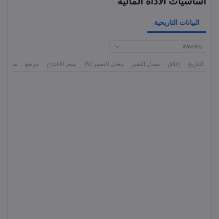
أساسيات الأداة المالية
البيانات التاريخية
Weekly
التاريخ
إغلاق
معدل التغير
معدل التغيير (%)
سعر الاقتتاح
مرتفع
منخفض