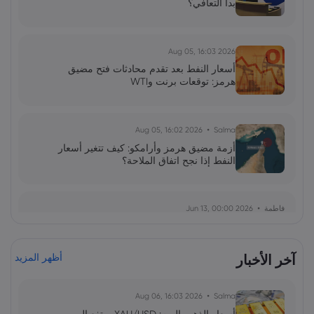
بدأ التعافي؟
2026 Aug 05, 16:03
أسعار النفط بعد تقدم محادثات فتح مضيق
هرمز: توقعات برنت وWTI
2026 Aug 05, 16:02
Salma
أزمة مضيق هرمز وأرامكو: كيف تتغير أسعار
النفط إذا نجح اتفاق الملاحة؟
فاطمة
2026 Jun 13, 00:00
بولصة الاحتياطي الفيدرالي تحت قيادة وارش:
توازن دقيق بين التضخم واستقرار السوق
آخر الأخبار
أظهر المزيد
فاطمة
2026 Jun 13, 00:00
2026 Aug 06, 16:03
Salma
ارتداد قطاع رقائق التخزين: هل يمثل الذكاء